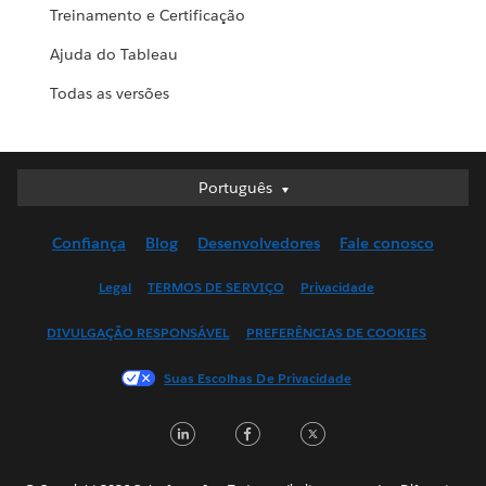
Treinamento e Certificação
Ajuda do Tableau
Todas as versões
Português
Português
Deutsch
Confiança
Blog
Desenvolvedores
Fale conosco
English (UK)
English (US)
Legal
TERMOS DE SERVIÇO
Privacidade
Español
DIVULGAÇÃO RESPONSÁVEL
PREFERÊNCIAS DE COOKIES
Français (Canada)
Français (France)
Suas Escolhas De Privacidade
Italiano
LinkedIn
Facebook
Twitter
日本語
한국어