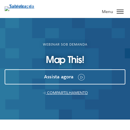
Pular
para
Menu
o
conteúdo
principal
WEBINAR SOB DEMANDA
Map This!
Assista agora
COMPARTILHAMENTO