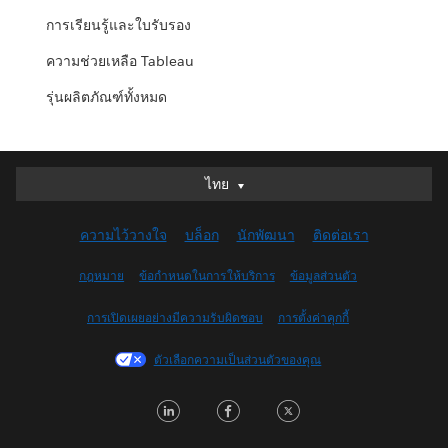
การเรียนรู้และใบรับรอง
ความช่วยเหลือ Tableau
รุ่นผลิตภัณฑ์ทั้งหมด
ไทย
ไทย
Deutsch
ความไว้วางใจ
บล็อก
นักพัฒนา
ติดต่อเรา
English (UK)
English (US)
กฎหมาย
ข้อกำหนดในการให้บริการ
ข้อมูลส่วนตัว
Español
การเปิดเผยอย่างมีความรับผิดชอบ
การตั้งค่าคุกกี้
Français (Canada)
Français (France)
ตัวเลือกความเป็นส่วนตัวของคุณ
Italiano
LinkedIn
Facebook
Twitter
日本語
한국어