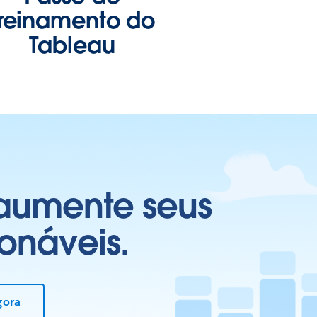
treinamento do
Tableau
 aumente seus
onáveis.
gora