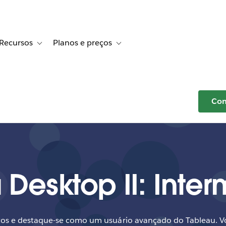
Recursos
Planos e preços
r Histórias de clientes
e sub-navigation for Soluções
Toggle sub-navigation for Recursos
Toggle sub-navigation for Planos e p
Com
 Desktop II: Inter
os e destaque-se como um usuário avançado do Tableau. V