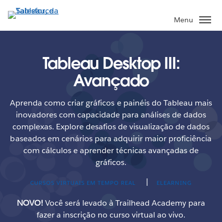
Pular
para
Menu
o
conteúdo
principal
Tableau Desktop III:
Avançado
Aprenda como criar gráficos e painéis do Tableau mais
inovadores com capacidade para análises de dados
complexas. Explore desafios de visualização de dados
baseados em cenários para adquirir maior proficiência
com cálculos e aprender técnicas avançadas de
gráficos.
|
CURSOS VIRTUAIS EM TEMPO REAL
ELEARNING
NOVO!
Você será levado à Trailhead Academy para
fazer a inscrição no curso virtual ao vivo.