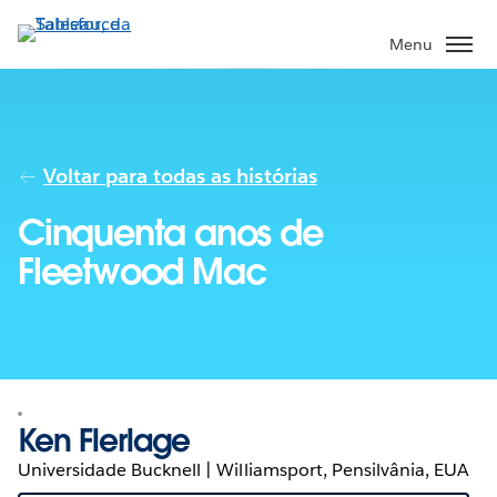
Pular
para
Menu
o
conteúdo
principal
Voltar para todas as histórias
Cinquenta anos de
Fleetwood Mac
Ken Flerlage
Universidade Bucknell | Williamsport, Pensilvânia, EUA