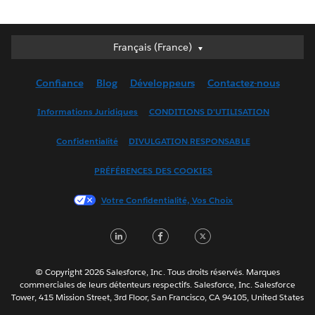
Français (France)
Français (France)
Deutsch
Confiance
Blog
Développeurs
Contactez-nous
English (UK)
English (US)
Informations Juridiques
CONDITIONS D'UTILISATION
Español
Confidentialité
DIVULGATION RESPONSABLE
Français (Canada)
Italiano
PRÉFÉRENCES DES COOKIES
日本語
Votre Confidentialité, Vos Choix
한국어
Nederlands
LinkedIn
Facebook
Twitter
Português
Svenska
© Copyright 2026 Salesforce, Inc. Tous droits réservés. Marques
ไทย
commerciales de leurs détenteurs respectifs. Salesforce, Inc. Salesforce
Tower, 415 Mission Street, 3rd Floor, San Francisco, CA 94105, United States
简体中文