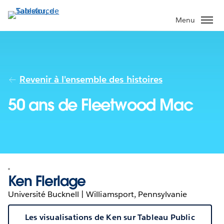
Aller
au
Menu
contenu
principal
Revenir à l'ensemble des histoires
50 ans de Fleetwood Mac
Ken Flerlage
Université Bucknell | Williamsport, Pennsylvanie
Les visualisations de Ken sur Tableau Public