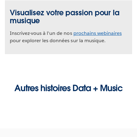
Visualisez votre passion pour la
musique
Inscrivez-vous à l'un de nos
prochains webinaires
pour explorer les données sur la musique.
The Video Cloud video was not found.
This
Autres histoires Data + Music
is
Error Code:
VIDEO_CLOUD_ERR_VIDEO_NOT_FOUND
a
Qu'est-ce que Tableau ?
Session ID:
2026-08-08:4ab958e9ed5adb4497c1d65f
Player Element ID:
modal
vjs_video_3
window.
Découvrez Tableau en action
OK