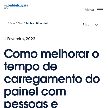
Pular
para
Menu
o
conteúdo
Início
Blog
Tableau Blueprint
Filter
principal
1 Fevereiro, 2023
Como melhorar o
tempo de
carregamento do
painel com
pessoas e