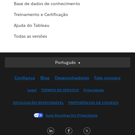
Base de dados de conhecimento
Treinamento e Certificação
Ajuda do Tableau
Todas as versões
Português
Português
Deutsch
Confiança
Blog
Desenvolvedores
Fale conosco
English (UK)
English (US)
Legal
TERMOS DE SERVIÇO
Privacidade
Español
DIVULGAÇÃO RESPONSÁVEL
PREFERÊNCIAS DE COOKIES
Français (Canada)
Français (France)
Suas Escolhas De Privacidade
Italiano
LinkedIn
Facebook
Twitter
日本語