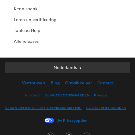
Kennisbank
Leren en certificering
Tableau Help
Alle releases
Nederlands
Nederlands
Deutsch
Vertrouwen
Blog
Ontwikkelaar
Contact
English (UK)
English (US)
Juridisch
SERVICEVOORWAARDEN
Privacy
Español
VERANTWOORDELIJKE OPENBAARMAKING
COOKIEVOORKEUREN
Français (Canada)
Français (France)
Uw Privacyopties
Italiano
LinkedIn
Facebook
Twitter
日本語