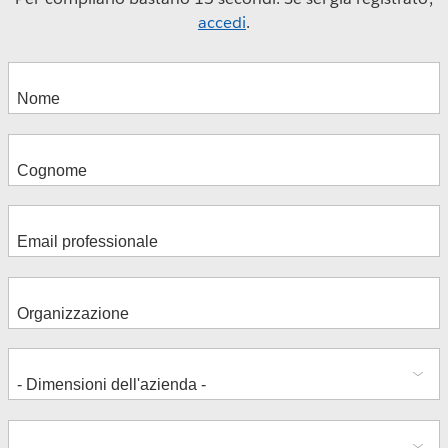
accedi
.