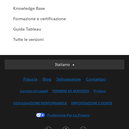
Knowledge Base
Formazione e certificazione
Guida Tableau
Tutte le versioni
Italiano
Italiano
Deutsch
Fiducia
Blog
Sviluppatore
Contattaci
English (UK)
English (US)
Contenuti Legali
TERMINI DI SERVIZIO
Privacy
Español
DIVULGAZIONE RESPONSABILE
IMPOSTAZIONI COOKIE
Français (Canada)
Français (France)
Preferenze Per La Privacy
日本語
LinkedIn
Facebook
Twitter
한국어