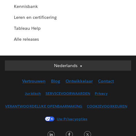
Kennisbank
Leren en certificering
Tableau Help
Alle releases
Nederlands
Nederlands
Deutsch
Vertrouwen
Blog
Ontwikkelaar
Contact
English (UK)
English (US)
Juridisch
SERVICEVOORWAARDEN
Privacy
Español
VERANTWOORDELIJKE OPENBAARMAKING
COOKIEVOORKEUREN
Français (Canada)
Français (France)
Uw Privacyopties
Italiano
LinkedIn
Facebook
Twitter
日本語