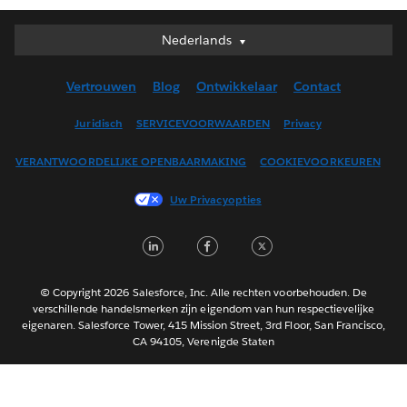
Nederlands
Nederlands
Deutsch
Vertrouwen
Blog
Ontwikkelaar
Contact
English (UK)
English (US)
Juridisch
SERVICEVOORWAARDEN
Privacy
Español
VERANTWOORDELIJKE OPENBAARMAKING
COOKIEVOORKEUREN
Français (Canada)
Français (France)
Uw Privacyopties
Italiano
L
F
T
日本語
i
a
w
한국어
n
c
i
Português
© Copyright 2026 Salesforce, Inc. Alle rechten voorbehouden. De
verschillende handelsmerken zijn eigendom van hun respectievelijke
k
e
t
Svenska
eigenaren. Salesforce Tower, 415 Mission Street, 3rd Floor, San Francisco,
e
b
t
CA 94105, Verenigde Staten
ไทย
d
o
e
简体中文
繁體中文
I
o
r