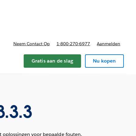
nnen
b-navigation for Plannen en prijzen
Neem Contact Op
1-800-270-6977
Aanmelden
Gratis aan de slag
Nu kopen
.3.3
t oplossingen voor bepaalde fouten.