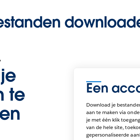
estanden download
?
je
Een acco
 te
Download je bestande
en
aan te maken via onder
je met één klik toegang
van de hele site, toek
gepersonaliseerde aan