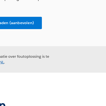
aden (aanbevolen)
tie over foutoplossing is te
_NL
.
n