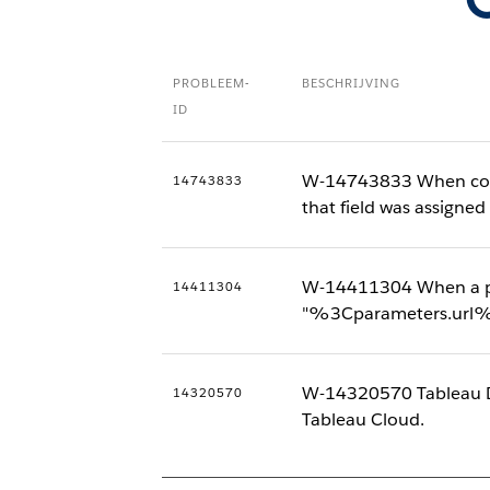
PROBLEEM-
BESCHRIJVING
ID
W-14743833 When conn
14743833
that field was assigne
W-14411304 When a para
14411304
"%3Cparameters.url%3E
W-14320570 Tableau De
14320570
Tableau Cloud.