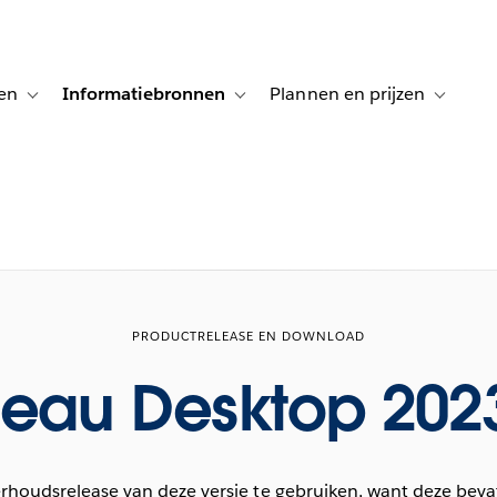
en
Informatiebronnen
Plannen en prijzen
tion for Klanten aan het woord
Toggle sub-navigation for Oplossingen
Toggle sub-navigation for Informatiebro
Toggle su
PRODUCTRELEASE EN DOWNLOAD
leau Desktop 2023
oudsrelease van deze versie te gebruiken, want deze beva