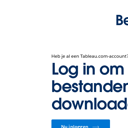
B
Heb je al een Tableau.com-account
Log in om 
bestanden
download
Nu inloggen