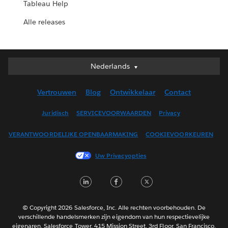
Tableau Help
Alle releases
Nederlands
Nederlands
Deutsch
Vertrouwen
Blog
Ontwikkelaar
Contact
English (UK)
English (US)
Juridisch
SERVICEVOORWAARDEN
Privacy
Español
VERANTWOORDELIJKE OPENBAARMAKING
COOKIEVOORKEUREN
Français (Canada)
Français (France)
Uw Privacyopties
Italiano
L
F
T
日本語
i
a
w
한국어
n
c
i
Português
© Copyright 2026 Salesforce, Inc. Alle rechten voorbehouden. De
verschillende handelsmerken zijn eigendom van hun respectievelijke
k
e
t
Svenska
eigenaren. Salesforce Tower, 415 Mission Street, 3rd Floor, San Francisco,