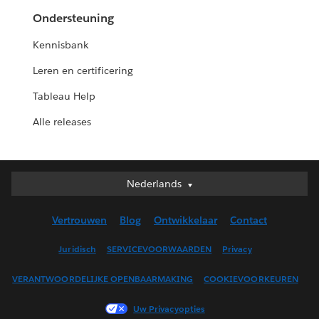
Ondersteuning
Kennisbank
Leren en certificering
Tableau Help
Alle releases
Nederlands
Nederlands
Deutsch
Vertrouwen
Blog
Ontwikkelaar
Contact
English (UK)
English (US)
Juridisch
SERVICEVOORWAARDEN
Privacy
Español
VERANTWOORDELIJKE OPENBAARMAKING
COOKIEVOORKEUREN
Français (Canada)
Français (France)
Uw Privacyopties