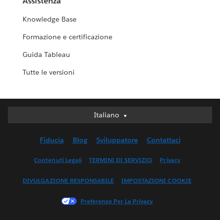
Assistenza
Knowledge Base
Formazione e certificazione
Guida Tableau
Tutte le versioni
Italiano
Italiano
Deutsch
Fiducia
Blog
Sviluppatore
Contattaci
English (UK)
English (US)
Contenuti Legali
TERMINI DI SERVIZIO
Privacy
Español
DIVULGAZIONE RESPONSABILE
IMPOSTAZIONI COOKIE
Français (Canada)
Français (France)
Preferenze Per La Privacy
日本語