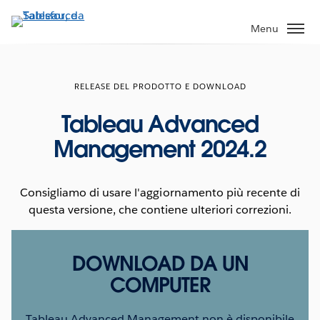
Passa
a
Menu
contenuto
principale
RELEASE DEL PRODOTTO E DOWNLOAD
Tableau Advanced
Management 2024.2
Consigliamo di usare l'aggiornamento più recente di
questa versione, che contiene ulteriori correzioni.
DOWNLOAD DA UN
COMPUTER
Tableau Advanced Management non è disponibile