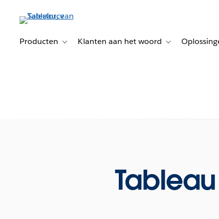
Verder
naar
hoofdinhoud
Producten
Klanten aan het woord
Oplossing
Toggle sub-navigation for Producten
Toggle sub-naviga
Tablea