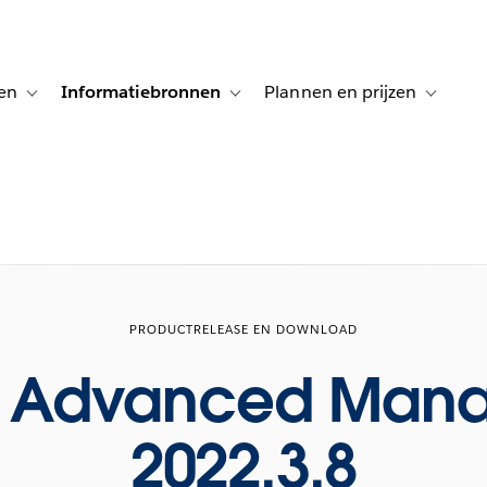
en
Informatiebronnen
Plannen en prijzen
tion for Klanten aan het woord
Toggle sub-navigation for Oplossingen
Toggle sub-navigation for Informatiebro
Toggle su
PRODUCTRELEASE EN DOWNLOAD
u Advanced Man
2022.3.8