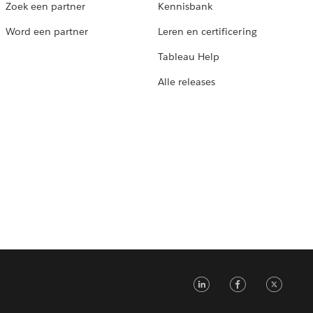
Zoek een partner
Kennisbank
Word een partner
Leren en certificering
Tableau Help
Alle releases
L
F
T
i
a
w