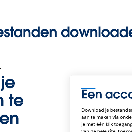
estanden download
?
je
Een acco
 te
Download je bestande
en
aan te maken via onder
je met één klik toegang
van de hele site, toek