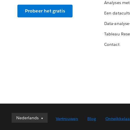
Analyses met
Probeer het gratis
Een datacult
Data-analyse
Tableau Rese
Contact
Nederlands
Nederlands
Vertrouwen
Blog
Ontwikkelaa
Deutsch