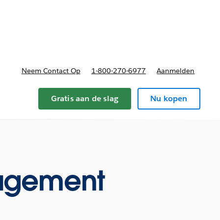
nnen
b-navigation for Plannen en prijzen
Neem Contact Op
1-800-270-6977
Aanmelden
Gratis aan de slag
Nu kopen
agement