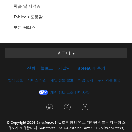
학습 및 자격증
Tableau 도움말
모든 릴리스
한국어
한국어
Deutsch
신뢰
블로그
개발자
Tableau에 문의
English (UK)
English (US)
법적 정보
서비스 약관
개인 정보 보호
책임 공개
쿠키 기본 설정
Español
개인 정보 보호 선택 사항
Français (Canada)
Français (France)
L
F
T
Italiano
i
a
w
日本語
n
c
i
© Copyright 2026 Salesforce, Inc. 모든 권리 유보. 다양한 상표는 각 해당 소
Nederlands
유자가 보유합니다. Salesforce, Inc. Salesforce Tower, 415 Mission Street,