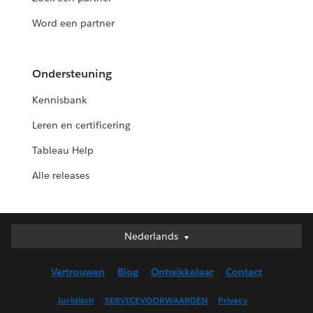
Word een partner
Ondersteuning
Kennisbank
Leren en certificering
Tableau Help
Alle releases
Nederlands
Nederlands
Deutsch
Vertrouwen
Blog
Ontwikkelaar
Contact
English (UK)
English (US)
Juridisch
SERVICEVOORWAARDEN
Privacy
Español