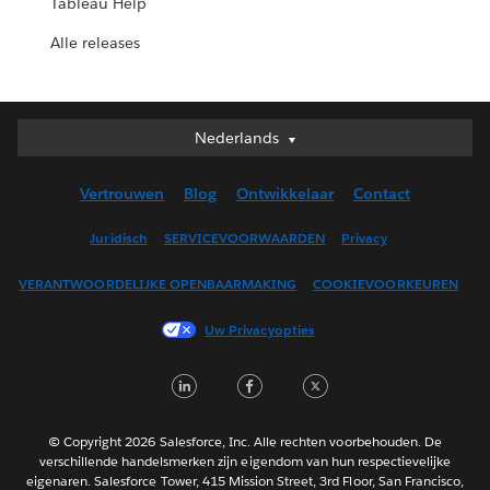
Tableau Help
Alle releases
Nederlands
Nederlands
Deutsch
Vertrouwen
Blog
Ontwikkelaar
Contact
English (UK)
English (US)
Juridisch
SERVICEVOORWAARDEN
Privacy
Español
VERANTWOORDELIJKE OPENBAARMAKING
COOKIEVOORKEUREN
Français (Canada)
Français (France)
Uw Privacyopties
Italiano
LinkedIn
Facebook
Twitter
日本語
한국어
Português
© Copyright 2026 Salesforce, Inc. Alle rechten voorbehouden. De
verschillende handelsmerken zijn eigendom van hun respectievelijke
Svenska
eigenaren. Salesforce Tower, 415 Mission Street, 3rd Floor, San Francisco,