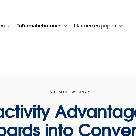
en
Informatiebronnen
Plannen en prijzen
tion for Klanten aan het woord
Toggle sub-navigation for Oplossingen
Toggle sub-navigation for Informatiebro
Toggle su
ON-DEMAND WEBINAR
activity Advantag
ards into Conver