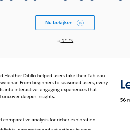
Nu bekijken
DELEN
nd Heather Ditillo helped users take their Tableau
L
s webinar. From beginners to seasoned users, every
ts into interactive, engaging experiences that
 uncover deeper insights.
56 
 comparative analysis for richer exploration
ghlights, parameter and set actions in your