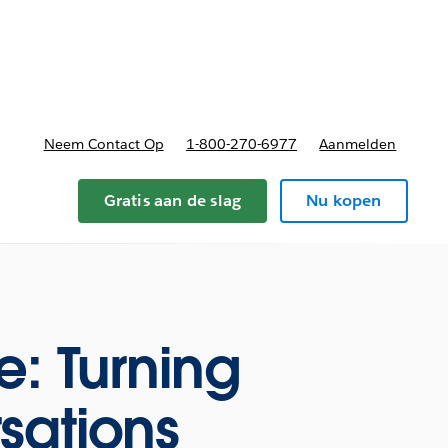
nnen
b-navigation for Plannen en prijzen
Neem Contact Op
1-800-270-6977
Aanmelden
Gratis aan de slag
Nu kopen
e: Turning
sations