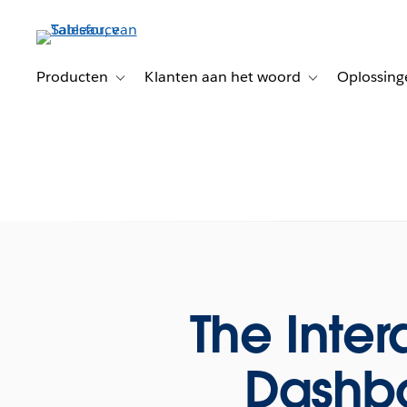
Verder
naar
hoofdinhoud
Producten
Klanten aan het woord
Oplossing
Toggle sub-navigation for Producten
Toggle sub-naviga
The Inter
Dashbo