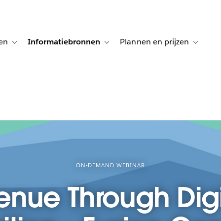
en
Informatiebronnen
Plannen en prijzen
tion for Klanten aan het woord
Toggle sub-navigation for Oplossingen
Toggle sub-navigation for Informatiebro
Toggle su
ON-DEMAND WEBINAR
nue Through Digit