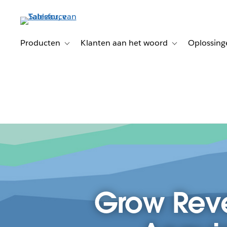
Verder
naar
hoofdinhoud
Producten
Klanten aan het woord
Oplossing
Toggle sub-navigation for Producten
Toggle sub-naviga
Grow Reve