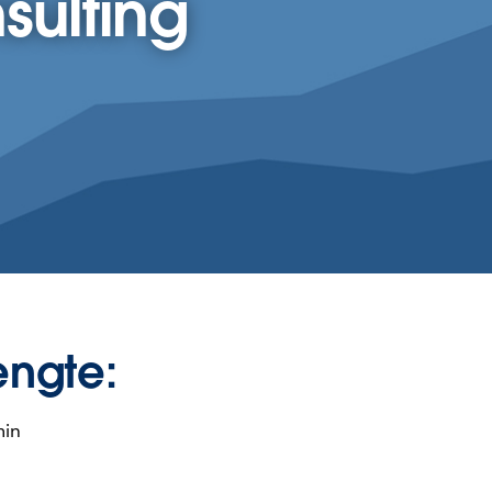
sulting
engte:
min