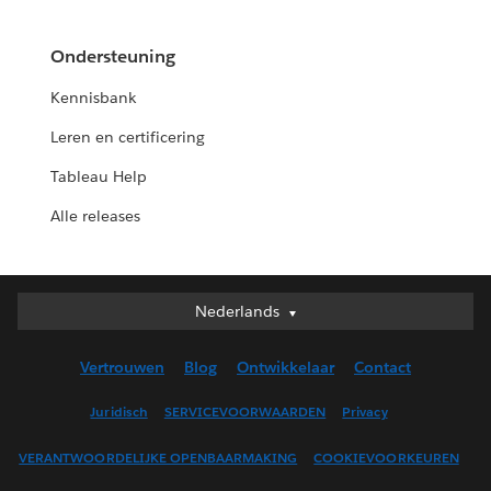
Ondersteuning
Kennisbank
Leren en certificering
Tableau Help
Alle releases
Nederlands
Nederlands
Deutsch
Vertrouwen
Blog
Ontwikkelaar
Contact
English (UK)
English (US)
Juridisch
SERVICEVOORWAARDEN
Privacy
Español
VERANTWOORDELIJKE OPENBAARMAKING
COOKIEVOORKEUREN
Français (Canada)