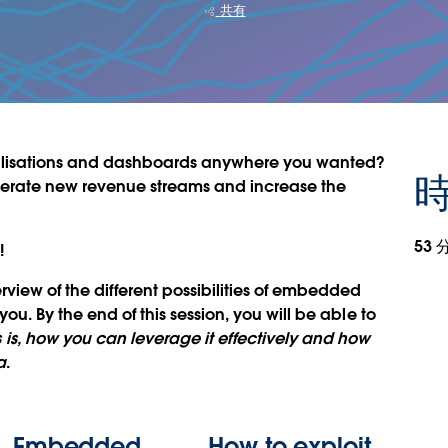
共有
sualisations and dashboards anywhere you wanted?
時
erate new revenue streams and increase the
53 
!
erview of the different possibilities of embedded
you. By the end of this session, you will be able to
s, how you can leverage it effectively and how
a
.
Embedded
How to exploit