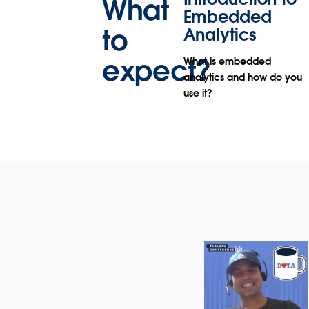
What
Embedded
to
Analytics
expect?
What is embedded
analytics and how do you
use it?