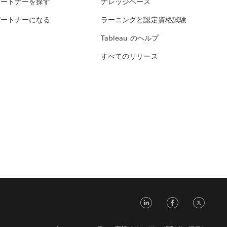
パートナーを探す
ナレッジベース
パートナーになる
ラーニングと認定資格試験
Tableau のヘルプ
すべてのリリース
LinkedIn
Face
Tw