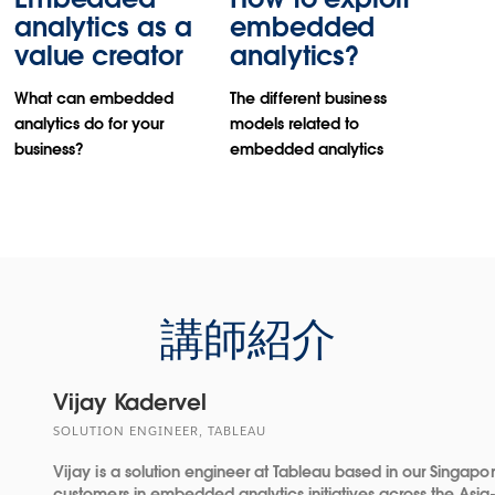
analytics as a
embedded
value creator
analytics?
What can embedded
The different business
analytics do for your
models related to
business?
embedded analytics
講師紹介
Vijay Kadervel
SOLUTION ENGINEER, TABLEAU
Vijay is a solution engineer at Tableau based in our Singapo
customers in embedded analytics initiatives across the Asia-