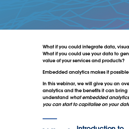
What if you could integrate data, vi
What if you could use your data to
gen
value of your services and products
?
Embedded analytics makes it possible
In this webinar, we will give you an ov
analytics and the benefits it can bring 
understand
what embedded analytics i
you can start to capitalise on your dat
Introduction to