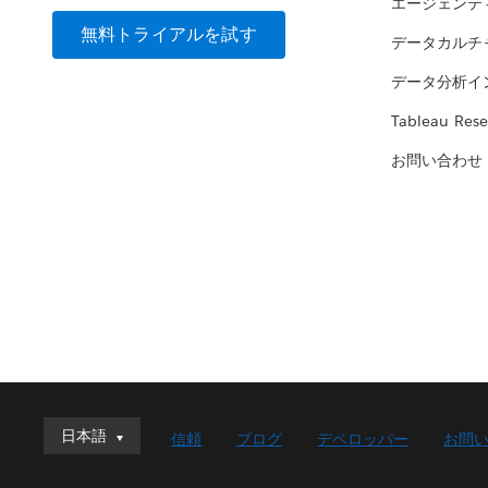
エージェンテ
無料トライアルを試す
データカルチ
データ分析イ
Tableau Rese
お問い合わせ
日本語
日本語
信頼
ブログ
デベロッパー
お問
Deutsch