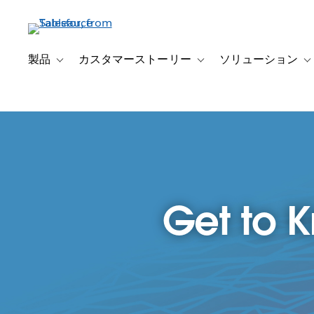
メ
イ
ン
コ
製品
カスタマーストーリー
ソリューション
Toggle sub-navigation for 製品
Toggle sub-navigation
T
ン
テ
ン
ツ
に
移
動
Get to 