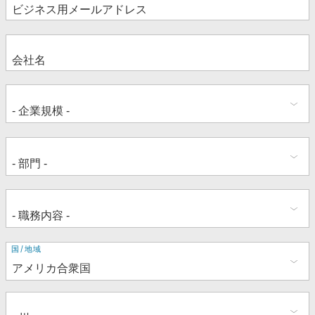
住
国/地域
所