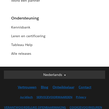
Word een partner
Ondersteuning
Kennisbank
Leren en certificering
Tableau Help
Alle releases
Nederlands
Nederlands
Deutsch
Vertrouwen
Blog
Ontwikkelaar
Contact
English (UK)
English (US)
Juridisch
SERVICEVOORWAARDEN
Privacy
Español
VERANTWOORDELIJKE OPENBAARMAKING
COOKIEVOORKEUREN
Français (Canada)