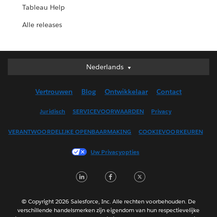
Tableau Help
Alle releases
Nederlands
Nederlands
Deutsch
Vertrouwen
Blog
Ontwikkelaar
Contact
English (UK)
English (US)
Juridisch
SERVICEVOORWAARDEN
Privacy
Español
VERANTWOORDELIJKE OPENBAARMAKING
COOKIEVOORKEUREN
Français (Canada)
Français (France)
Uw Privacyopties
Italiano
LinkedIn
Facebook
Twitter
日本語
한국어
Português
© Copyright 2026 Salesforce, Inc. Alle rechten voorbehouden. De
verschillende handelsmerken zijn eigendom van hun respectievelijke
Svenska