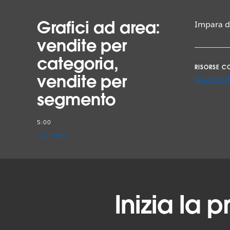
Grafici ad area:
Impara di
vendite per
categoria,
RISORSE C
vendite per
Guarda il
segmento
5:00
MP4
Inizia la 