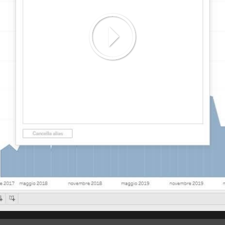
Play
Video