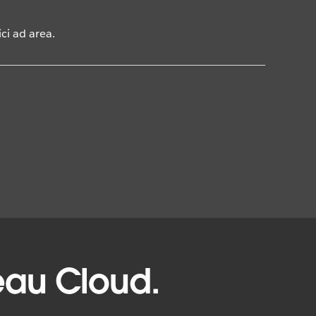
ci ad area.
leau Cloud.