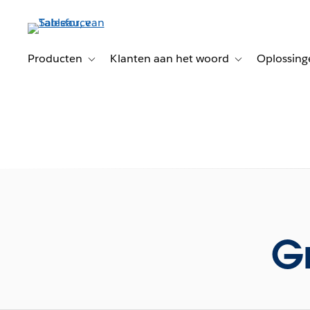
Verder
naar
hoofdinhoud
Producten
Klanten aan het woord
Oplossing
Toggle sub-navigation for Producten
Toggle sub-naviga
Gr