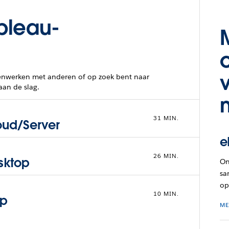
ableau-
amenwerken met anderen of op zoek bent naar
aan de slag.
31 MIN.
oud/Server
e
26 MIN.
sktop
On
sa
op
10 MIN.
ep
ME