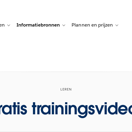
en
Informatiebronnen
Plannen en prijzen
tion for Klanten aan het woord
Toggle sub-navigation for Oplossingen
Toggle sub-navigation for Informatiebro
Toggle su
LEREN
atis trainingsvide