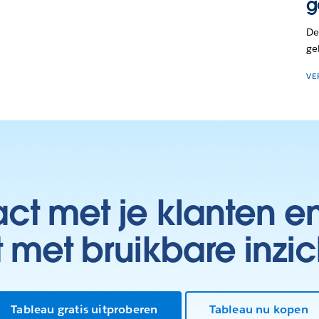
g
De
ge
VE
t met je klanten e
t met bruikbare inzic
Tableau gratis uitproberen
Tableau nu kopen