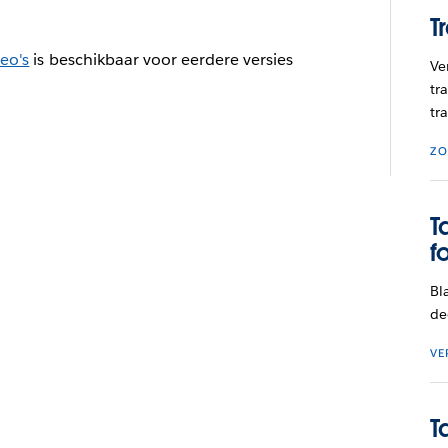
T
deo's
is beschikbaar voor eerdere versies
Ve
tr
tr
ZO
T
f
Bl
de
VE
T