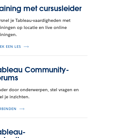
raining met cursusleider
rsnel je Tableau-vaardigheden met
ainingen op locatie en live online
ainingen.
EK EEN LES
ableau Community-
orums
ader door onderwerpen, stel vragen en
el je inzichten.
RBINDEN
ableau-