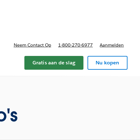
nnen
b-navigation for Plannen en prijzen
Neem Contact Op
1-800-270-6977
Aanmelden
Gratis aan de slag
Nu kopen
o's