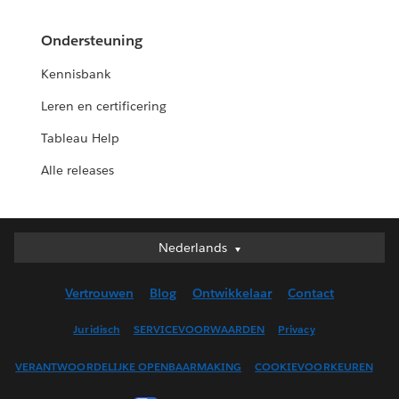
Ondersteuning
Kennisbank
Leren en certificering
Tableau Help
Alle releases
Nederlands
Nederlands
Deutsch
Vertrouwen
Blog
Ontwikkelaar
Contact
English (UK)
English (US)
Juridisch
SERVICEVOORWAARDEN
Privacy
Español
VERANTWOORDELIJKE OPENBAARMAKING
COOKIEVOORKEUREN
Français (Canada)
Français (France)