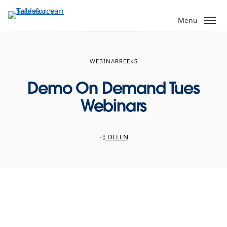
Verder
naar
Menu
hoofdinhoud
WEBINARREEKS
Demo On Demand Tues
Webinars
DELEN