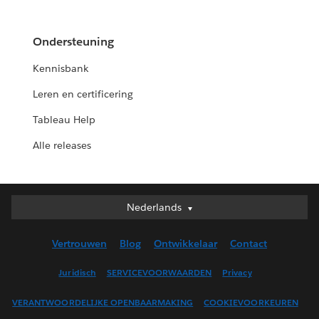
Ondersteuning
Kennisbank
Leren en certificering
Tableau Help
Alle releases
Nederlands
Nederlands
Deutsch
Vertrouwen
Blog
Ontwikkelaar
Contact
English (UK)
English (US)
Juridisch
SERVICEVOORWAARDEN
Privacy
Español
VERANTWOORDELIJKE OPENBAARMAKING
COOKIEVOORKEUREN
Français (Canada)