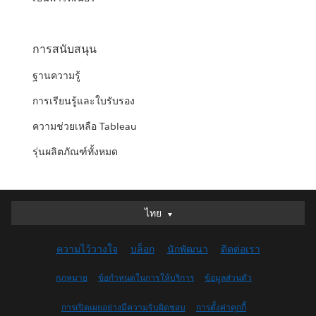
การสนับสนุน
ฐานความรู้
การเรียนรู้และใบรับรอง
ความช่วยเหลือ Tableau
รุ่นผลิตภัณฑ์ทั้งหมด
ไทย
ไทย
Deutsch
ความไว้วางใจ
บล็อก
นักพัฒนา
ติดต่อเรา
English (UK)
English (US)
กฎหมาย
ข้อกำหนดในการให้บริการ
ข้อมูลส่วนตัว
Español
การเปิดเผยอย่างมีความรับผิดชอบ
การตั้งค่าคุกกี้
Français (Canada)