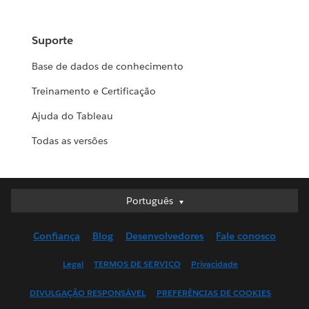
Suporte
Base de dados de conhecimento
Treinamento e Certificação
Ajuda do Tableau
Todas as versões
Português
Português
Deutsch
Confiança
Blog
Desenvolvedores
Fale conosco
English (UK)
English (US)
Legal
TERMOS DE SERVIÇO
Privacidade
Español
DIVULGAÇÃO RESPONSÁVEL
PREFERÊNCIAS DE COOKIES
Français (Canada)