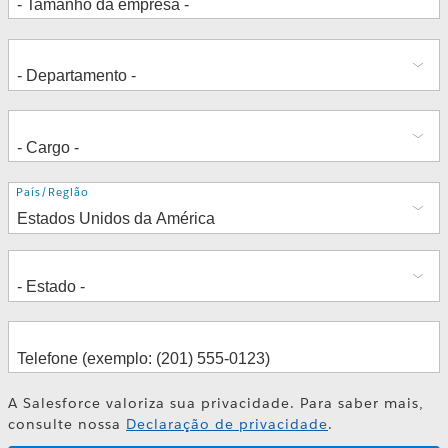
Endereço
País/Região
A Salesforce valoriza sua privacidade. Para saber mais,
consulte nossa
Declaração de privacidade
.