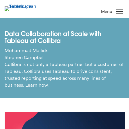
Verder
naar
Menu
hoofdinhoud
Data Collaboration at Scale with
Tableau at Collibra
Mohammad Mallick
Stephen Campbell
Collibra is not only a Tableau partner but a customer of
Tableau. Collibra uses Tableau to drive consistent,
trusted reporting at speed across many lines of
business. Learn how.