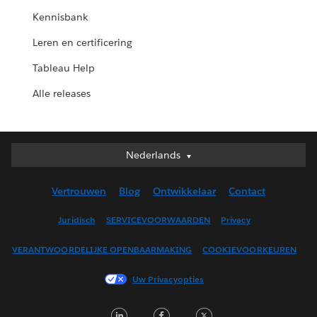
Kennisbank
Leren en certificering
Tableau Help
Alle releases
Nederlands
Nederlands
Deutsch
Vertrouwen
Blog
Ontwikkelaar
Contact
English (UK)
English (US)
Juridisch
SERVICEVOORWAARDEN
Privacy
Español
VERANTWOORDELIJKE OPENBAARMAKING
COOKIEVOORKEUREN
Français (Canada)
Français (France)
Uw Privacyopties
Italiano
LinkedIn
Facebook
Twitter
日本語