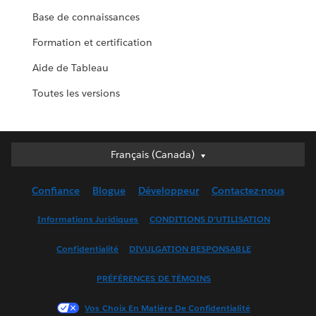
Base de connaissances
Formation et certification
Aide de Tableau
Toutes les versions
Français (Canada)
Français (Canada)
Deutsch
Confiance
Blogue
Développeur
Contactez-nous
English (UK)
English (US)
Informations Juridiques
CONDITIONS D’UTILISATION
Español
Confidentialité
DIVULGATION RESPONSABLE
Français (France)
Italiano
PRÉFÉRENCES DE TÉMOINS
日本語
Vos Choix En Matière De Confidentialité
한국어