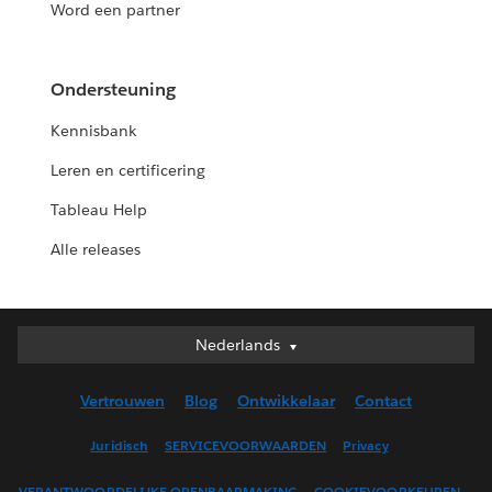
Word een partner
Ondersteuning
Kennisbank
Leren en certificering
Tableau Help
Alle releases
Nederlands
Nederlands
Deutsch
Vertrouwen
Blog
Ontwikkelaar
Contact
English (UK)
English (US)
Juridisch
SERVICEVOORWAARDEN
Privacy
Español
VERANTWOORDELIJKE OPENBAARMAKING
COOKIEVOORKEUREN