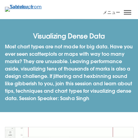
メ
イ
メニュー
ン
コ
ン
Visualizing Dense Data
テ
Most chart types are not made for big data. Have you
ン
ever seen scatterplots or maps with way too many
ツ
marks? They are unusable. Leaving performance
に
aside, visualizing tens of thousands of marks is also a
移
design challenge. If jittering and hexbinning sound
動
like gibberish to you, join this session and learn about
tips, techniques and chart types for visualizing dense
data. Session Speaker: Sasha Singh