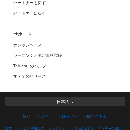
パートナーを探す
パートナーになる
サポート
ナレッジベース
ラーニングと認定資格試験
Tableau のヘルプ
すべてのリリース
日本語
日本語
Deutsch
信頼
ブログ
デベロッパー
お問い合わせ
English (UK)
English (US)
法律
サービス利用規約
プライバシー
責任ある開示
Cookieの設定