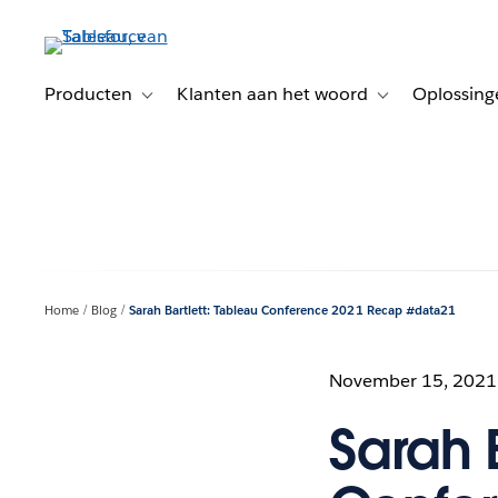
Verder
naar
hoofdinhoud
Producten
Klanten aan het woord
Oplossing
Toggle sub-navigation for Producten
Toggle sub-naviga
Home
Blog
Sarah Bartlett: Tableau Conference 2021 Recap #data21
November 15, 2021
Sarah B