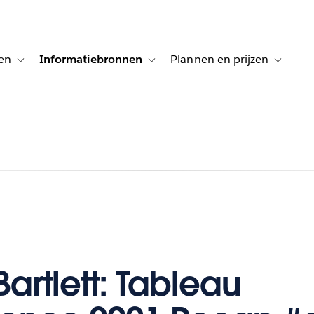
en
Informatiebronnen
Plannen en prijzen
tion for Klanten aan het woord
Toggle sub-navigation for Oplossingen
Toggle sub-navigation for Informatiebro
Toggle su
artlett: Tableau