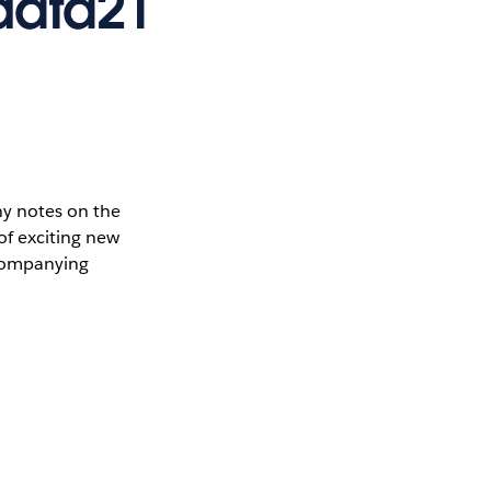
data21
ny notes on the
of exciting new
ccompanying