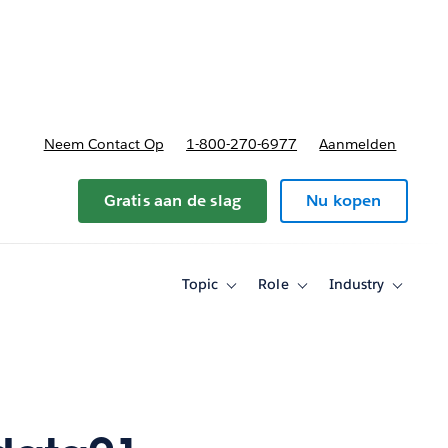
nnen
b-navigation for Plannen en prijzen
Neem Contact Op
1-800-270-6977
Aanmelden
Gratis aan de slag
Nu kopen
Topic
Role
Industry
Toggle
Toggle
Toggle
sub-
sub-
sub-
navigation
navigation
navigati
for
for
for
Topic
Role
Industry