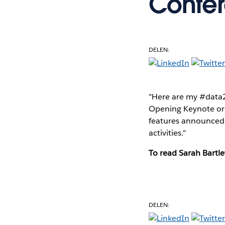
Confe
DELEN:
"Here are my #data21
Opening Keynote or D
features announced 
activities."
To read Sarah Bartlet
DELEN: