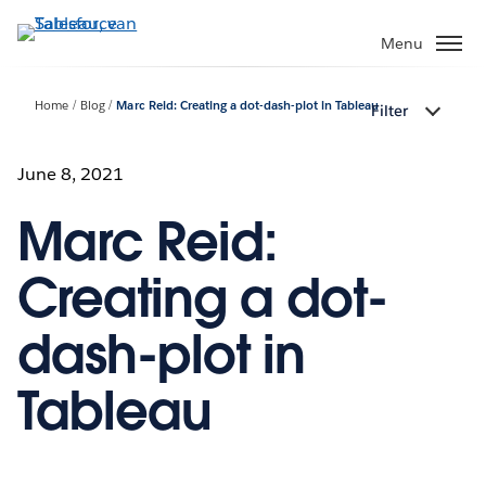
Verder
naar
Menu
hoofdinhoud
Home
Blog
Marc Reid: Creating a dot-dash-plot in Tableau
Filter
June 8, 2021
Marc Reid:
Creating a dot-
dash-plot in
Tableau