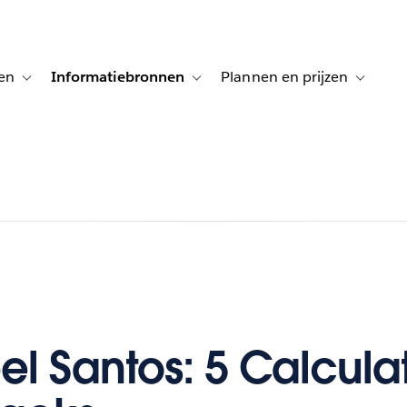
en
Informatiebronnen
Plannen en prijzen
tion for Klanten aan het woord
Toggle sub-navigation for Oplossingen
Toggle sub-navigation for Informatiebro
Toggle su
l Santos: 5 Calcula