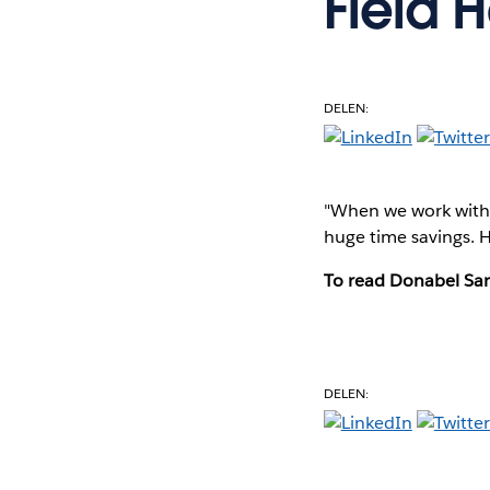
Field 
DELEN:
"When we work with a
huge time savings. He
To read Donabel Sant
DELEN: