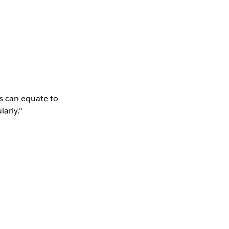
ks can equate to
larly."