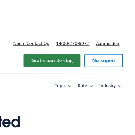
nnen
b-navigation for Plannen en prijzen
Neem Contact Op
1-800-270-6977
Aanmelden
Gratis aan de slag
Nu kopen
Topic
Role
Industry
Toggle
Toggle
Toggle
sub-
sub-
sub-
navigation
navigation
navigati
for
for
for
Topic
Role
Industry
ted