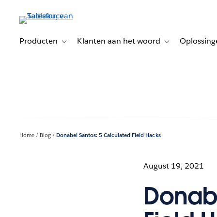
Verder
naar
hoofdinhoud
Producten
Klanten aan het woord
Oplossing
Toggle sub-navigation for Producten
Toggle sub-naviga
Home
Blog
Donabel Santos: 5 Calculated Field Hacks
August 19, 2021
Donabe