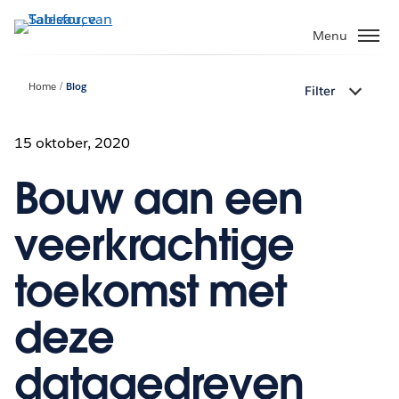
Verder
naar
Menu
hoofdinhoud
Home
Blog
Filter
15 oktober, 2020
Bouw aan een
veerkrachtige
toekomst met
deze
datagedreven