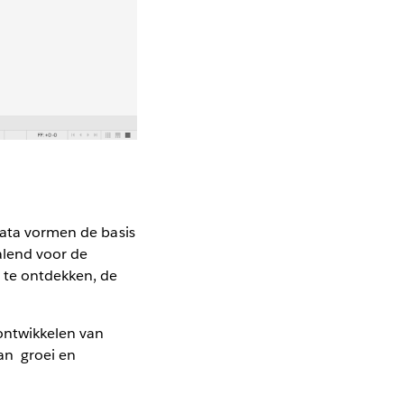
data vormen de basis
palend voor de
t te ontdekken, de
ontwikkelen van
an groei en