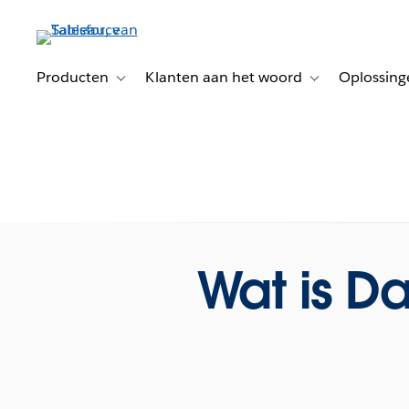
Verder
naar
hoofdinhoud
Producten
Klanten aan het woord
Oplossing
Toggle sub-navigation for Producten
Toggle sub-naviga
Wat is D