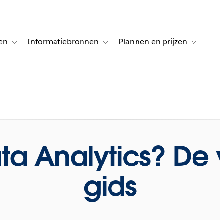
en
Informatiebronnen
Plannen en prijzen
tion for Klanten aan het woord
Toggle sub-navigation for Oplossingen
Toggle sub-navigation for Informatiebro
Toggle su
ata Analytics? De 
gids