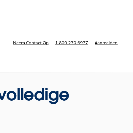
nnen
b-navigation for Plannen en prijzen
Neem Contact Op
1-800-270-6977
Aanmelden
volledige