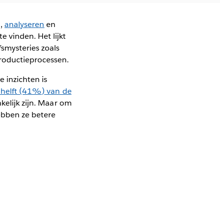
n,
analyseren
en
 vinden. Het lijkt
fsmysteries zoals
roductieprocessen.
e inzichten is
 helft (41%) van de
kelijk zijn. Maar om
ebben ze betere