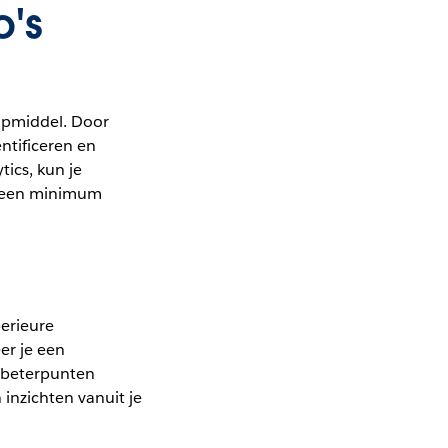
o's
lpmiddel. Door
ntificeren en
tics, kun je
ot een minimum
perieure
er je een
rbeterpunten
inzichten vanuit je