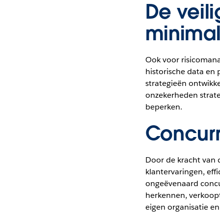
De veili
minimal
Ook voor risicomana
historische data en 
strategieën ontwikke
onzekerheden strate
beperken.
Concurr
Door de kracht van d
klantervaringen, eff
ongeëvenaard concur
herkennen, verkoopt
eigen organisatie en