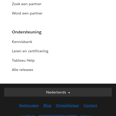
Zoek een partner
Word een partner
Ondersteuning
Kennisbank
Leren en certificering
Tableau Help
Alle releases
Nederlands
Nederlands
Deutsch
Vertrouwen
Blog
Ontwikkelaar
Contact
English (UK)
English (US)
Juridisch
SERVICEVOORWAARDEN
Privacy