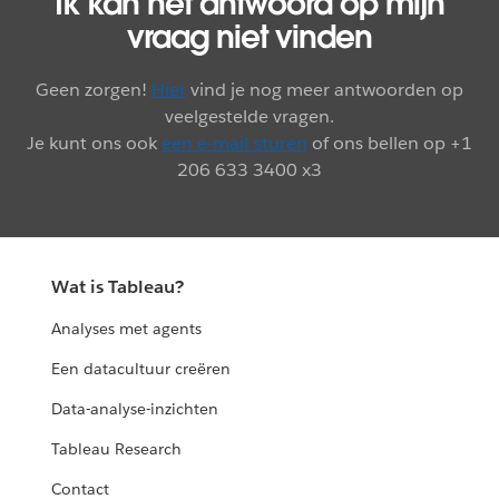
Ik kan het antwoord op mijn
vraag niet vinden
Geen zorgen!
Hier
vind je nog meer antwoorden op
veelgestelde vragen.
Je kunt ons ook
een e-mail sturen
of ons bellen op +1
206 633 3400 x3
Wat is Tableau?
Analyses met agents
Een datacultuur creëren
Data-analyse-inzichten
Tableau Research
Contact