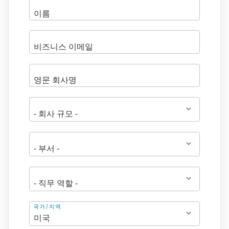
주
국가/지역
소