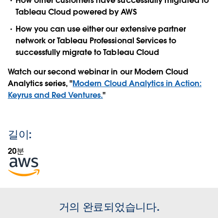
How other customers have successfully migrated to
Tableau Cloud powered by AWS
How you can use either our extensive partner
network or Tableau Professional Services to
successfully migrate to Tableau Cloud
Watch our second webinar in our Modern Cloud
Analytics series, "
Modern Cloud Analytics in Action:
Keyrus and Red Ventures.
"
길이:
20분
Opens
in
new
window
거의 완료되었습니다.