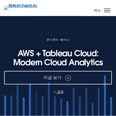
주
요
메뉴
콘
텐
츠
로
건
온디맨드 웨비나
너
AWS + Tableau Cloud:
뛰
기
Modern Cloud Analytics
지금 보기
공유