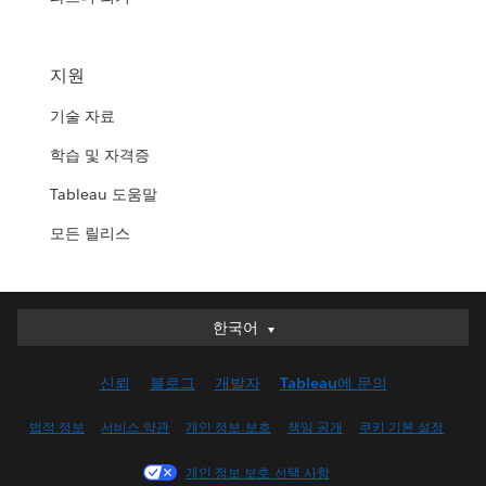
지원
기술 자료
학습 및 자격증
Tableau 도움말
모든 릴리스
한국어
한국어
Deutsch
신뢰
블로그
개발자
Tableau에 문의
English (UK)
English (US)
법적 정보
서비스 약관
개인 정보 보호
책임 공개
쿠키 기본 설정
Español
개인 정보 보호 선택 사항
Français (Canada)