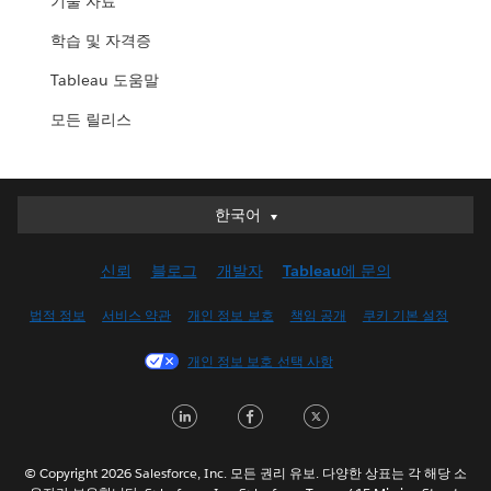
기술 자료
학습 및 자격증
Tableau 도움말
모든 릴리스
한국어
한국어
Deutsch
신뢰
블로그
개발자
Tableau에 문의
English (UK)
English (US)
법적 정보
서비스 약관
개인 정보 보호
책임 공개
쿠키 기본 설정
Español
개인 정보 보호 선택 사항
Français (Canada)
Français (France)
LinkedIn
Facebook
Twitter
Italiano
日本語
© Copyright 2026 Salesforce, Inc. 모든 권리 유보. 다양한 상표는 각 해당 소
Nederlands