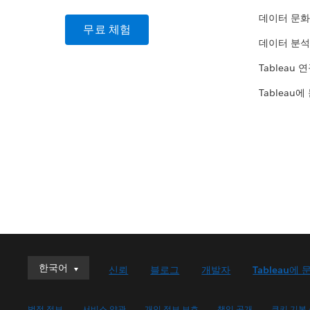
데이터 문화
무료 체험
데이터 분석
Tableau 
Tableau에
한국어
한국어
신뢰
블로그
개발자
Tableau에 
Deutsch
English (UK)
법적 정보
서비스 약관
개인 정보 보호
책임 공개
쿠키 기본