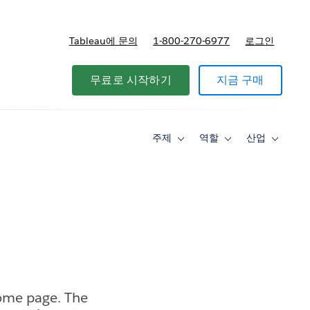
Tableau에 문의
1-800-270-6977
로그인
무료로 시작하기
지금 구매
주제
역할
산업
Toggle
Toggle
Toggle
sub-
sub-
sub-
navigation
navigation
navigati
for
for
for
주
역
산
제
할
업
home page. The