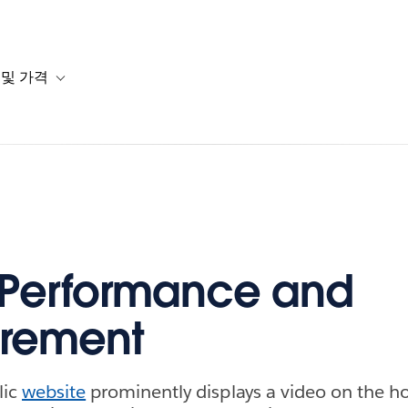
 및 가격
or 솔루션
b-navigation for 리소스
Toggle sub-navigation for 계획 및 가격
 Performance and
rement
lic
website
prominently displays a video on the 