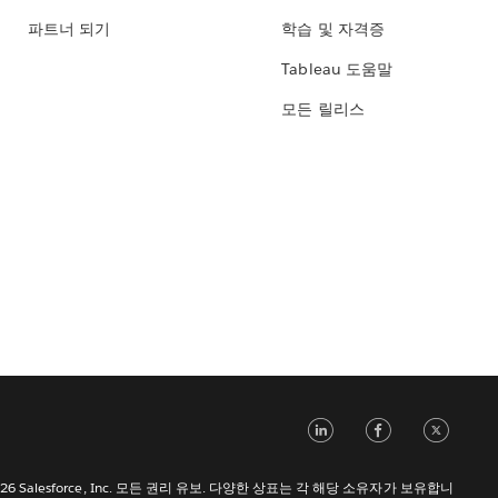
파트너 되기
학습 및 자격증
Tableau 도움말
모든 릴리스
LinkedIn
Face
Tw
 2026 Salesforce, Inc. 모든 권리 유보. 다양한 상표는 각 해당 소유자가 보유합니