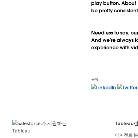
play button.
About 5
be pretty consistent
Needless to say, ou
And we’re always l
experience with vid
공유:
Tableau
에이전트 