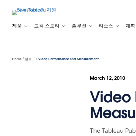
주
요
콘
텐
제품
고객 스토리
솔루션
리소스
계획
Toggle sub-navigation for 제품
Toggle sub-navigation for 고객 스토리
Toggle sub-navigation f
Toggle su
츠
로
건
너
Home
블로그
Video Performance and Measurement
뛰
기
March 12, 2010
Video
Measu
The Tableau Pub