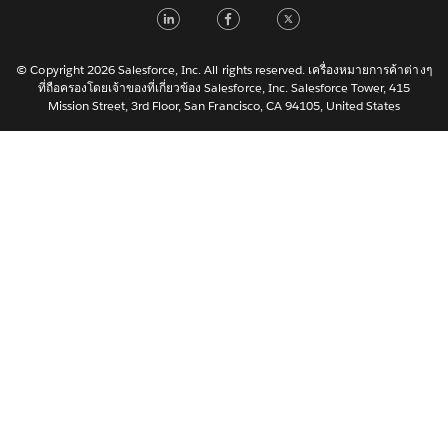
LinkedIn
Facebook
Twitter
日本語
한국어
Nederlands
© Copyright 2026 Salesforce, Inc. All rights reserved. เครื่องหมายการค้าต่างๆ
ที่ถือครองโดยเจ้าของที่เกี่ยวข้อง Salesforce, Inc. Salesforce Tower, 415
Português
Mission Street, 3rd Floor, San Francisco, CA 94105, United States
Svenska
简体中文
繁體中文