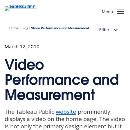
ข้าม
ไป
Menu
ที่
เนื้อหา
Home
Blog
Video Performance and Measurement
Filter
หลัก
March 12, 2010
Video
Performance and
Measurement
The Tableau Public
website
prominently
displays a video on the home page. The video
is not only the primary design element but it