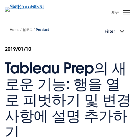
주
요
메뉴
콘
텐
Home
블로그
Product
Filter
츠
로
건
2019/01/10
너
Tableau Prep의 새
뛰
기
로운 기능: 행을 열
로 피벗하기 및 변경
사항에 설명 추가하
기