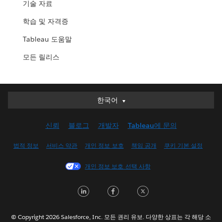
기술 자료
학습 및 자격증
Tableau 도움말
모든 릴리스
한국어
한국어
Deutsch
신뢰
블로그
개발자
Tableau에 문의
English (UK)
English (US)
법적 정보
서비스 약관
개인 정보 보호
책임 공개
쿠키 기본 설정
Español
개인 정보 보호 선택 사항
Français (Canada)
Français (France)
LinkedIn
Facebook
Twitter
Italiano
日本語
© Copyright 2026 Salesforce, Inc. 모든 권리 유보. 다양한 상표는 각 해당 소