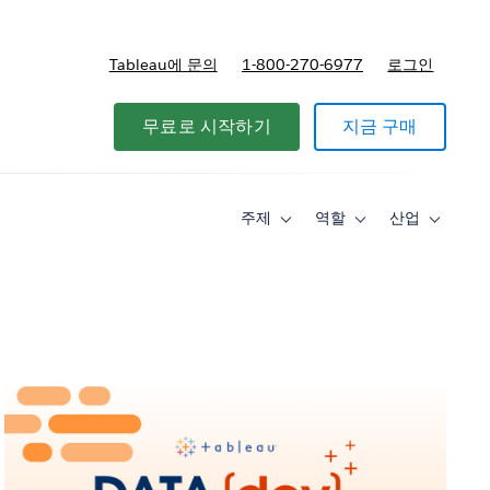
Tableau에 문의
1-800-270-6977
로그인
무료로 시작하기
지금 구매
주제
역할
산업
Toggle
Toggle
Toggle
sub-
sub-
sub-
navigation
navigation
navigati
for
for
for
주
역
산
제
할
업