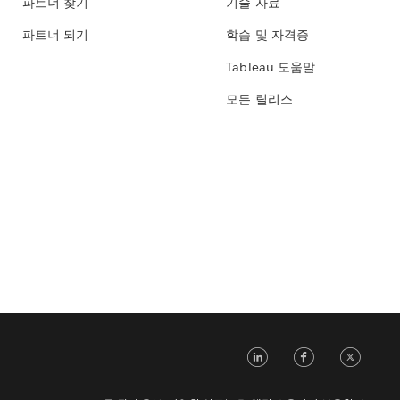
파트너 찾기
기술 자료
파트너 되기
학습 및 자격증
Tableau 도움말
모든 릴리스
LinkedIn
Face
Tw