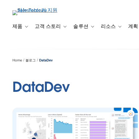
주
요
콘
텐
제품
고객 스토리
솔루션
리소스
계획
Toggle sub-navigation for 제품
Toggle sub-navigation for 고객 스토리
Toggle sub-navigation f
Toggle su
츠
로
건
너
Home
블로그
DataDev
뛰
기
DataDev